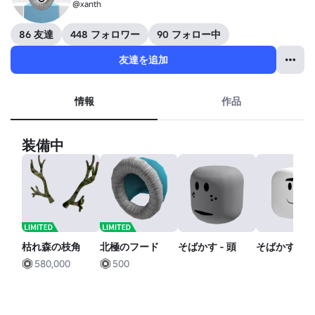
@xanth
86 友達
448 フォロワー
90 フォロー中
友達を追加
情報
作品
装備中
枯れ森の枝角
北極のフード
そばかす - 頭
そばかす - 
580,000
500