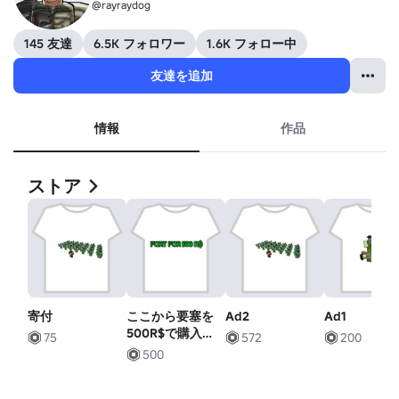
@rayraydog
145 友達
6.5K フォロワー
1.6K フォロー中
友達を追加
情報
作品
ストア
寄付
ここから要塞を
Ad2
Ad1
500R$で購入し
75
572
200
よう!
500