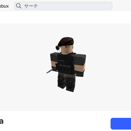
obux
a