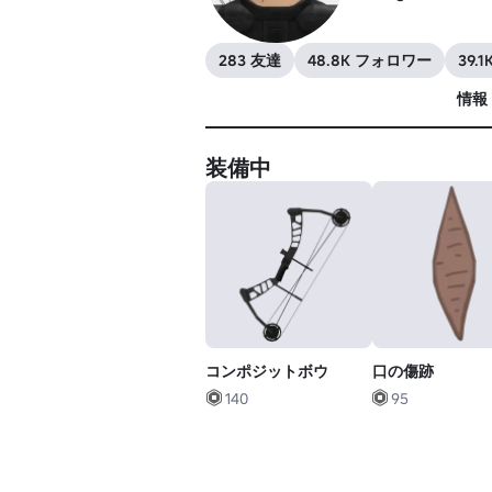
283 友達
48.8K フォロワー
39.
情報
装備中
コンポジットボウ
口の傷跡
140
95