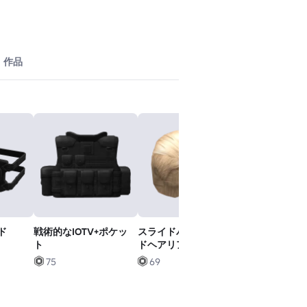
作品
ド
戦術的なIOTV+ポケッ
スライドバックブロン
[WORKS R6]
ト
ドヘアリアルなヘアラ
闘ナイフ M9 
イン
ット
75
69
65