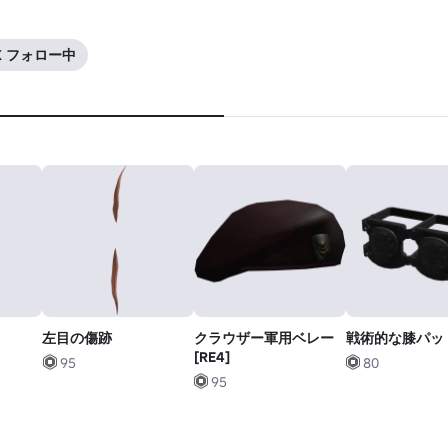
1K フォロー中
左目の傷跡
クラウザー軍用ベレー
戦術的な膝パッ
[RE4]
95
80
95