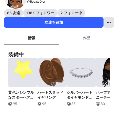
@RoyaleDior
85 友達
138K フォロワー
2 フォロー中
友達を追加
情報
作品
装備中
黄色いシンプル
ハートスタッド
シルバーハート
ハーフアッ
なスターヘアク
イヤリング
ダイヤモンドネ
ニーテール [
リップ
ックレス
ラック]
95
95
85
80