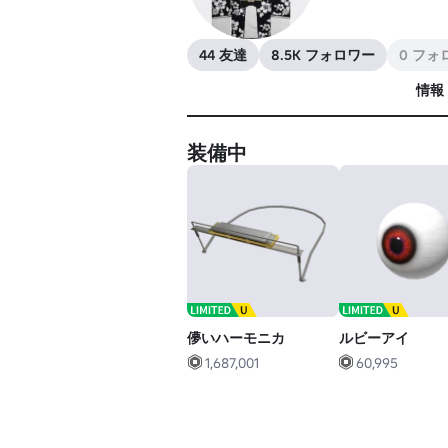
44 友達
8.5K フォロワー
0 フォ
情報
装備中
儚いハーモニカ
ルビーアイ
1,687,001
60,995