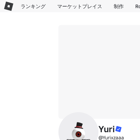
ランキング
マーケットプレイス
制作
R
Yuri
@Yurixzaaa