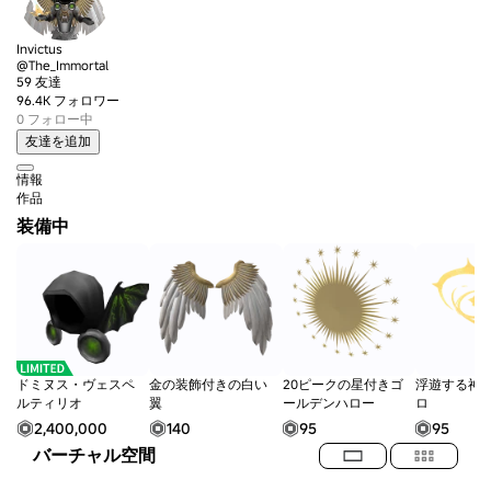
Invictus
@The_Immortal
59 友達
96.4K フォロワー
0 フォロー中
友達を追加
情報
作品
装備中
ドミヌス・ヴェスペ
金の装飾付きの白い
20ピークの星付きゴ
浮遊する神
ルティリオ
翼
ールデンハロー
ロ
2,400,000
140
95
95
バーチャル空間