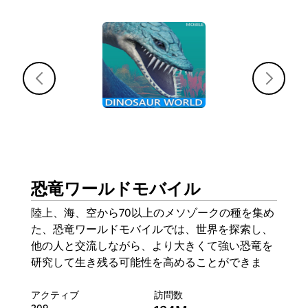
恐竜ワールドモバイル
陸上、海、空から70以上のメソゾークの種を集め
た、恐竜ワールドモバイルでは、世界を探索し、
他の人と交流しながら、より大きくて強い恐竜を
研究して生き残る可能性を高めることができま
す。

アクティブ
アクティブ
アクティブ
アクティブ
訪問数
訪問数
訪問数
訪問数