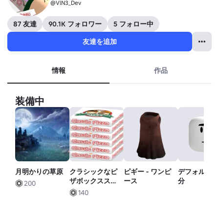
@VlN3_Dev
87 友達
90.1K フォロワー
5 フォロー中
友達を追加
情報
作品
装備中
月明かりの草原
クラシックなピ
ピギー - ワンピ
デフォルト
ザボックススタ
ース
分
200
ック
140
[FORSAKEN]