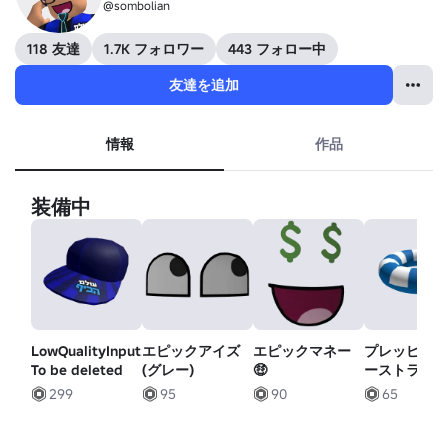
@sombolian
118 友達
1.7K フォロワー
443 フォロー中
友達を追加
情報
作品
装備中
LowQualityInput.
エピックアイズ
エピックマネー
プレッピー
To be deleted
(グレー)
🤑
ーストライ
サマーフロ
299
95
90
65
（浮き輪）