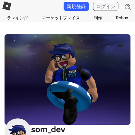
新規登録
ログイン
ランキング
マーケットプレイス
制作
Robux
3D
som_dev