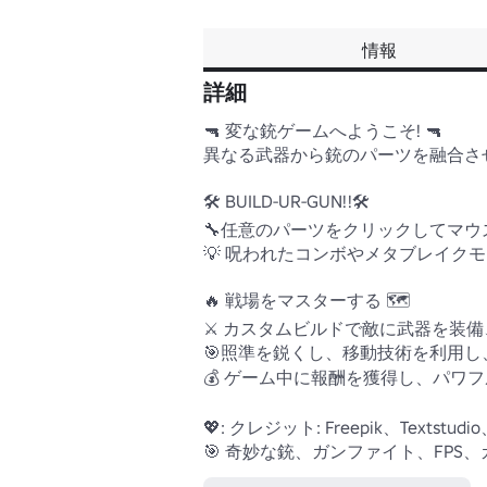
情報
詳細
🔫 変な銃ゲームへようこそ! 🔫

異なる武器から銃のパーツを融合さ
🛠️ BUILD-UR-GUN!!🛠️

🔧任意のパーツをクリックしてマウ
💡 呪われたコンボやメタブレイク
🔥 戦場をマスターする 🗺️

⚔️ カスタムビルドで敵に武器を装備
🎯照準を鋭くし、移動技術を利用し
💰 ゲーム中に報酬を獲得し、パワ
💖: クレジット: Freepik、Textstudio、C
🎯 奇妙な銃、ガンファイト、FP