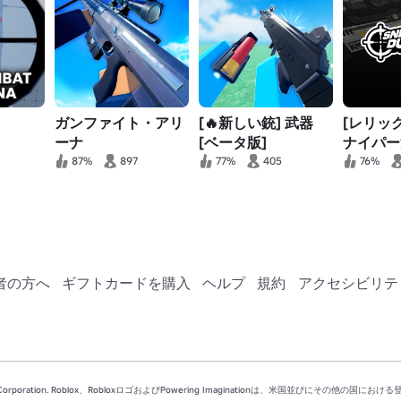
ガンファイト・アリ
[🔥新しい銃] 武器
[レリッ
ーナ
[ベータ版]
ナイパー
87%
897
77%
405
76%
者の方へ
ギフトカードを購入
ヘルプ
規約
アクセシビリテ
ox Corporation. Roblox、RobloxロゴおよびPowering Imaginationは、米国並びにその他