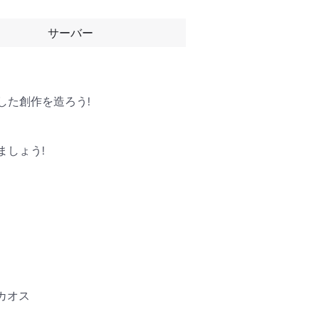
サーバー
た創作を造ろう!

しょう!

カオス