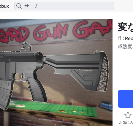
obux
変
作:
Red
成熟度:
お気に