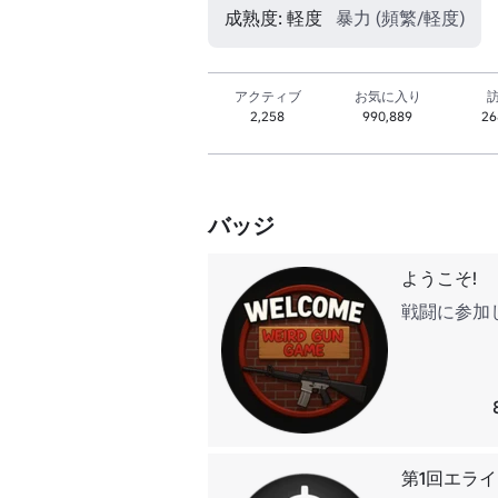
成熟度: 軽度
暴力 (頻繁/軽度)
アクティブ
お気に入り
2,258
990,889
26
バッジ
ようこそ!
戦闘に参加
第1回エラ