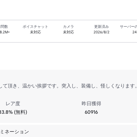
訪問数
ボイスチャット
カメラ
更新済み
サーバー
8.2M+
未対応
未対応
2026/8/2
24
して頂き、温かい挨拶です。突入し、装備し、怪しくなります
レア度
昨日獲得
83.8% (無料)
60916
イミネーション