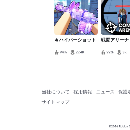
🔥ハイパーショット
戦闘アリーナ
94%
27.4K
92%
3K
当社について
採用情報
ニュース
保護
サイトマップ
©2026 Robl