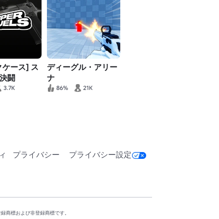
クケース] ス
ディーグル・アリー
決闘
ナ
3.7K
86%
21K
ィ
プライバシー
プライバシー設定
の国における登録商標および非登録商標です。