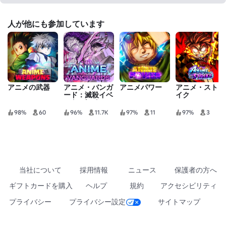
人が他にも参加しています
アニメの武器
アニメ・バンガ
アニメパワー
アニメ・ストラ
ード：滅殺イベ
イク
ント パート2
98%
60
96%
11.7K
97%
11
97%
3
当社について
採用情報
ニュース
保護者の方へ
ギフトカードを購入
ヘルプ
規約
アクセシビリティ
プライバシー
プライバシー設定
サイトマップ