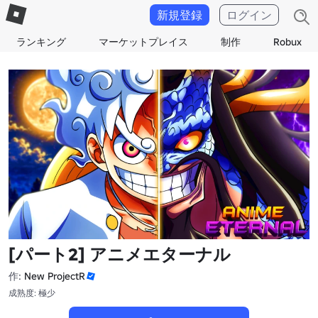
新規登録
ログイン
ランキング
マーケットプレイス
制作
Robux
[パート2] アニメエターナル
作:
New ProjectR
成熟度: 極少