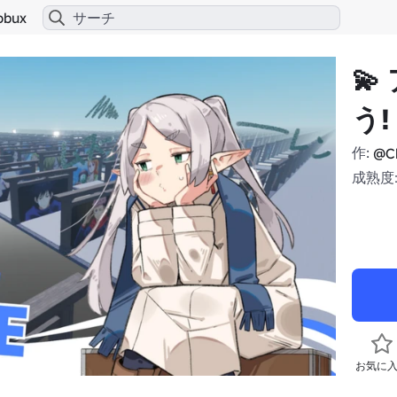
obux

う!
作:
@Ch
成熟度:
お気に