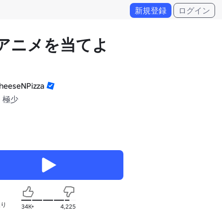
新規登録
ログイン
 アニメを当てよ
eeseNPizza
 極少
入り
34K+
4,225