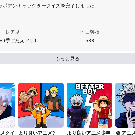
ッポデンキャラクタークイズを完了しました!
レア度
昨日獲得
2% (手ごたえアリ)
588
もっと見る
ニメクイ
より良いアニメ?
より良いアニメ少年
🎨 ア