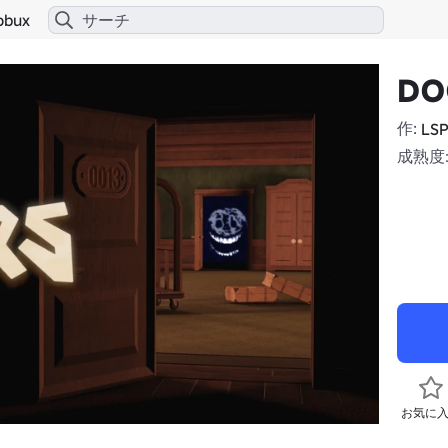
obux
DOO
作:
LS
成熟度:
お気に