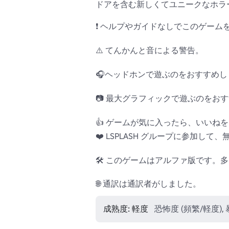
ドアを含む新しくてユニークなホラー
❗ ヘルプやガイドなしでこのゲーム
⚠️ てんかんと音による警告。

🎧ヘッドホンで遊ぶのをおすすめし
📷 最大グラフィックで遊ぶのをおす
👍 ゲームが気に入ったら、いいねを
❤️ LSPLASH グループに参加して、
🛠️ このゲームはアルファ版です
🌐 通訳は通訳者がしました。
成熟度: 軽度
恐怖度 (頻繁/軽度),