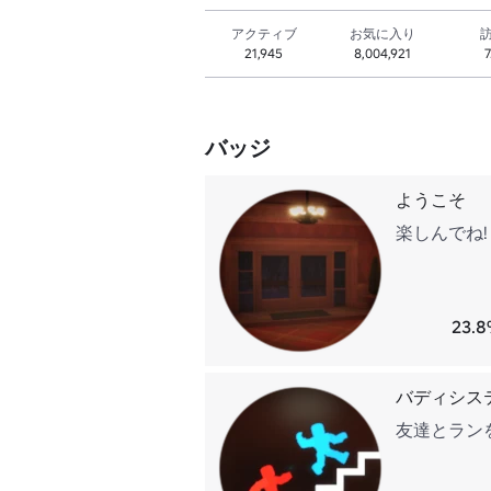
アクティブ
お気に入り
21,945
8,004,921
7
バッジ
ようこそ
楽しんでね!
23.
バディシス
友達とラン