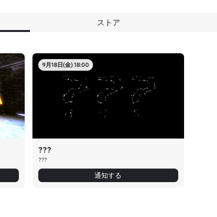
ストア
9月18日(金) 18:00
???
???
通知する