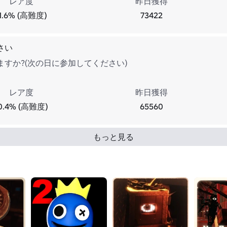
レア度
昨日獲得
11.6% (高難度)
73422
さい
ますか?(次の日に参加してください)
レア度
昨日獲得
0.4% (高難度)
65560
もっと見る