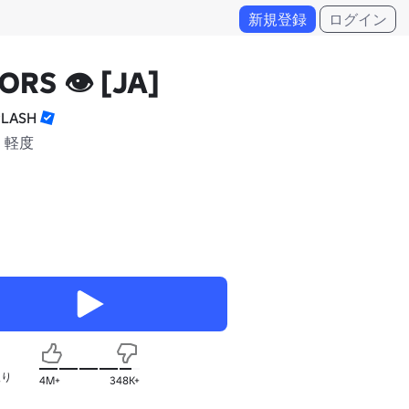
新規登録
ログイン
RS 👁️ [JA]
PLASH
 軽度
入り
4M+
348K+