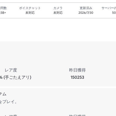
訪問数
ボイスチャット
カメラ
更新済み
サーバー
.5B+
未対応
未対応
2026/7/30
50
レア度
昨日獲得
8% (手ごたえアリ)
150253
テム
をプレイ。