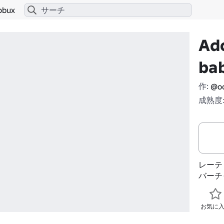
obux
Ado
ba
作:
@oc
成熟度:
レーテ
バーチ
お気に