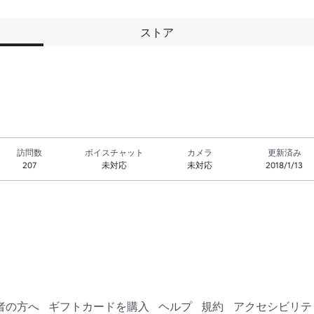
ストア
訪問数
ボイスチャット
カメラ
更新済み
207
未対応
未対応
2018/1/13
者の方へ
ギフトカードを購入
ヘルプ
規約
アクセシビリテ