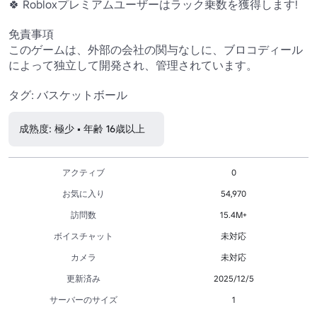
🍀 Robloxプレミアムユーザーはラック乗数を獲得します!

免責事項

このゲームは、外部の会社の関与なしに、ブロコディール
によって独立して開発され、管理されています。

タグ: バスケットボール
成熟度: 極少 • 年齢 16歳以上
アクティブ
0
お気に入り
54,970
訪問数
15.4M+
ボイスチャット
未対応
カメラ
未対応
更新済み
2025/12/5
サーバーのサイズ
1