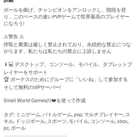
詳細
ボールを曲げ、チャンピオンをアンロックし、階段を登
り、このペースの速いPVPゲームで世界最高のプレイヤー
になろう!

⚠️警告 ⚠️

搾取と農業は厳しく禁止されており、永続的な禁止につな
がります。私たちは私たちの禁止に上訴しません

📱💻 デスクトップ、コンソール、モバイル、タブレットプ
レイヤーをサポート

🏆 ボーナスのためにグループに「いいね」して参加する

そして無料のVIPサーバー!

Small World Gamesの❤️を使って作成

タグ: ミニゲーム, バトルゲーム, pvp, マルチプレイヤー, ス
キル, ドッジボール, スポーツ, モバイル, コンソール, xbox, 
pc, ボール