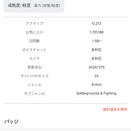
成熟度: 軽度
暴力 (頻繁/軽度)
アクティブ
12,212
お気に入り
1,701,188
訪問数
1.5B+
ボイスチャット
未対応
カメラ
未対応
更新済み
2026/7/15
サーバーのサイズ
25
Action
ジャンル
Battlegrounds & Fighting
サブジャンル
規約違反を報告
バッジ