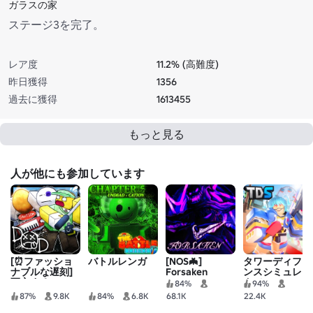
ガラスの家
ステージ3を完了。
レア度
11.2% (高難度)
昨日獲得
1356
過去に獲得
1613455
もっと見る
人が他にも参加しています
[⏰ファッショ
バトルレンガ
[NOS🦇]
タワーディフェ
ナブルな遅刻]
Forsaken
ンスシミュレー
死亡する
タ（Tower
84%
94%
Defense
87%
9.8K
84%
6.8K
68.1K
22.4K
Simulator）