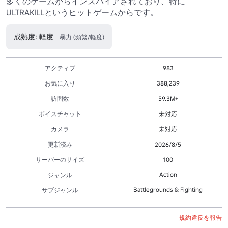
多くのゲームからインスパイアされており、特に
ULTRAKILLというヒットゲームからです。
成熟度: 軽度
暴力 (頻繁/軽度)
アクティブ
983
お気に入り
388,239
訪問数
59.3M+
ボイスチャット
未対応
カメラ
未対応
更新済み
2026/8/5
サーバーのサイズ
100
Action
ジャンル
Battlegrounds & Fighting
サブジャンル
規約違反を報告