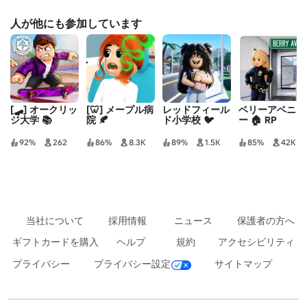
人が他にも参加しています
[🛹] オークリッ
[🦷] メープル病
レッドフィール
ベリーアベニュ
ジ大学 📚
院 🍂
ド小学校 🐦
ー 🏠 RP
92%
262
86%
8.3K
89%
1.5K
85%
42K
当社について
採用情報
ニュース
保護者の方へ
ギフトカードを購入
ヘルプ
規約
アクセシビリティ
プライバシー
プライバシー設定
サイトマップ