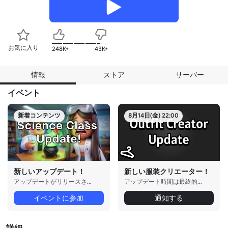
お気に入り
248K+
43K+
情報
ストア
サーバー
イベント
新着コンテンツ
8月14日(金) 22:00
新しいアップデート！
新しい服装クリエーター！
アップデートがリリースされました！
アップデート時間は最終的なものではありません。
イベントに参加
通知する