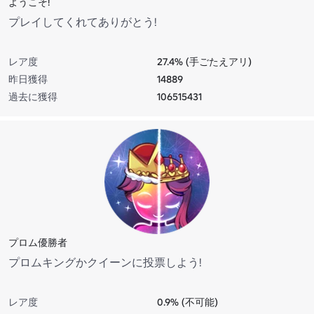
ようこそ!
プレイしてくれてありがとう!
レア度
27.4% (手ごたえアリ)
昨日獲得
14889
過去に獲得
106515431
プロム優勝者
プロムキングかクイーンに投票しよう!
レア度
0.9% (不可能)