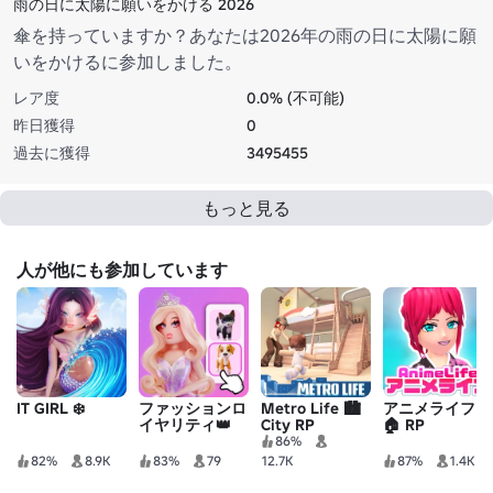
雨の日に太陽に願いをかける 2026
傘を持っていますか？あなたは2026年の雨の日に太陽に願
いをかけるに参加しました。
レア度
0.0% (不可能)
昨日獲得
0
過去に獲得
3495455
もっと見る
人が他にも参加しています
IT GIRL ❄️
ファッションロ
Metro Life 🏙️
アニメライフ
イヤリティ👑
City RP
🏠 RP
86%
82%
8.9K
83%
79
12.7K
87%
1.4K