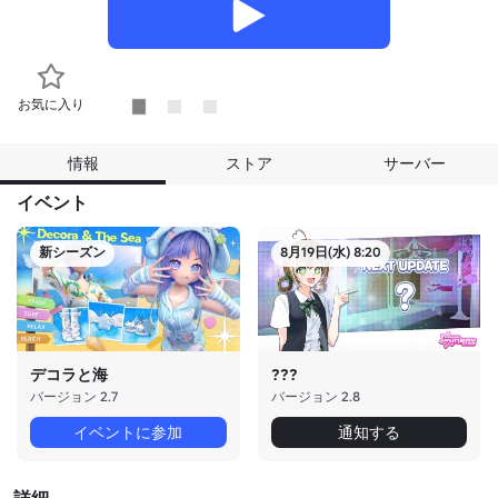
お気に入り
情報
ストア
サーバー
イベント
新シーズン
8月19日(水) 8:20
デコラと海
???
バージョン 2.7
バージョン 2.8
イベントに参加
通知する