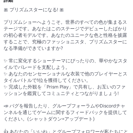
詳細
🎀 プリズムスターになる! 🎀

プリズムショーへようこそ。世界のすべての色が集まるス
テージです。あなたはこのステージでデビューしたばかり
の初心者モデルです。あなたのユニークな色と性格を披露
することで、究極のファッショニスタ、プリズムスターに
なる準備ができていますか?

✨ 常に変化するショーテーマにぴったりの、華やかなスタ
イルでパレードを支配しよう。

✨ あなたのセンセーショナルな衣装で他のプレイヤーとス
タイルバトルで1位を獲得してください。

✨ 完成した外観を「Prism Play」で共有し、お互いのファ
ッションを鑑賞してコミュニティとつながりましょう!

📣 バグを報告したり、グループフォーラムやDiscordチャ
ンネルを通じてゲームに関するフィードバックを提供して
ください。(シャットダウン=アップデート)

👍 あなたの「いいね」とグループフォロワーが私たちにと