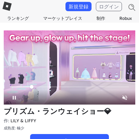
新規登録
ログイン
ランキング
マーケットプレイス
制作
Robux
プリズム・ランウェイショー💎
作:
LILY & LIFFY
成熟度: 極少