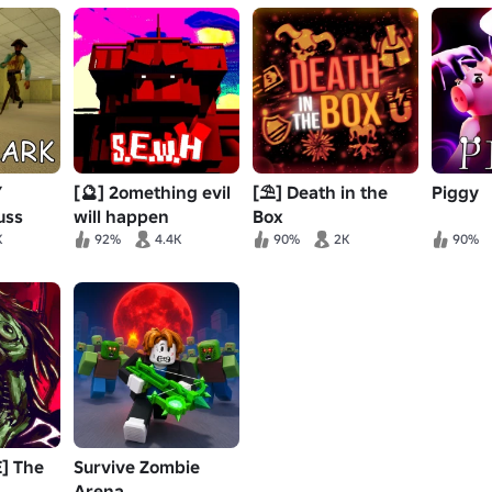
Y
[🔮] 2omething evil
[⛱️] Death in the
Piggy
uss
will happen
Box
K
92%
4.4K
90%
2K
90%
] The
Survive Zombie
Arena