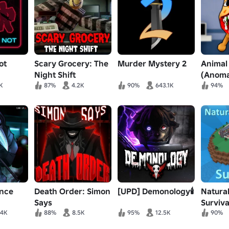
ot
Scary Grocery: The
Murder Mystery 2
Animal
Night Shift
(Anomal
[HORROR]
K
87%
4.2K
90%
643.1K
94%
ence
Death Order: Simon
[UPD] Demonology🕯️
Natural
Says
Surviva
.4K
88%
8.5K
95%
12.5K
90%