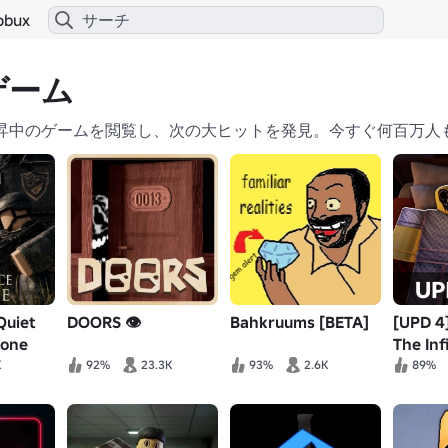
obux
ゲーム
急上昇中のゲームを閲覧し、次の大ヒットを発見。今すぐ何百万
Quiet
DOORS 👁️
Bahkruums [BETA]
[UPD 4]
zone
The Inf
(Anoma
K
92%
23.3K
93%
2.6K
89%