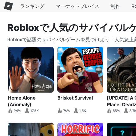
ランキング
マーケットプレイス
制作
R
Robloxで人気のサバイバル
Robloxで話題のサバイバルゲームを見つけよう！人気
Home Alone
Brisket Survival
[UPDATE] A 
(Anomaly)
Place: Dead
(Pre-Alpha)
94%
17.5K
76%
1.5K
85%
8.7