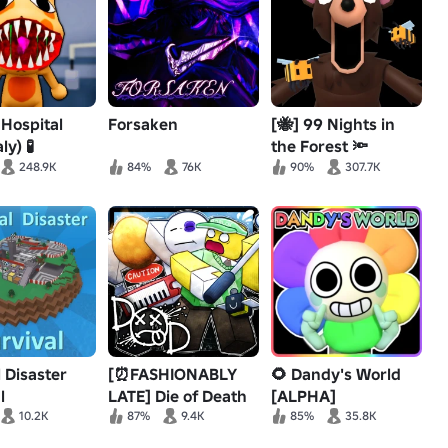
 Hospital
Forsaken
[🐝] 99 Nights in
y) 🧪
the Forest 🔦
248.9K
84%
76K
90%
307.7K
 Disaster
[⏰FASHIONABLY
🌻 Dandy's World
l
LATE] Die of Death
[ALPHA]
10.2K
87%
9.4K
85%
35.8K