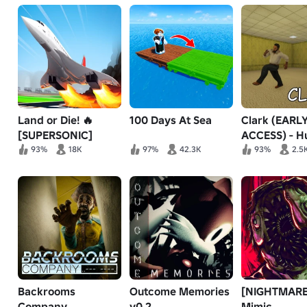
Land or Die! 🔥
100 Days At Sea
Clark (EARL
[SUPERSONIC]
ACCESS) - H
rooms
93%
18K
97%
42.3K
93%
2.5
Backrooms
Outcome Memories
[NIGHTMARE
Company
v0.2
Mimic