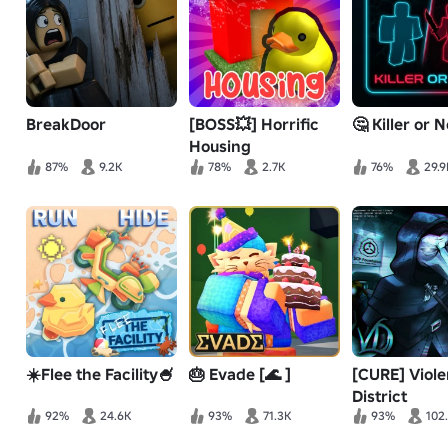
BreakDoor
[BOSS💥] Horrific
🤔 Killer or N
Housing
87%
9.2K
78%
2.7K
76%
29.9
☀️Flee the Facility🍧
🎂 Evade [🌊 ]
[CURE] Viol
District
92%
24.6K
93%
71.3K
93%
102