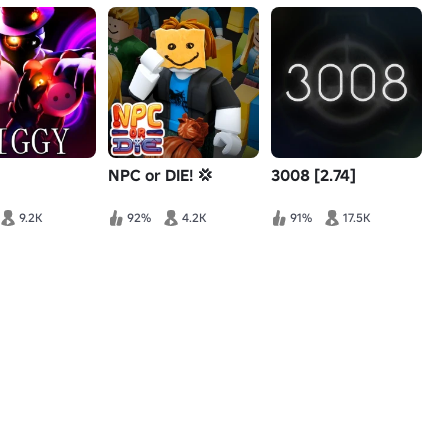
NPC or DIE! 💢
3008 [2.74]
9.2K
92%
4.2K
91%
17.5K