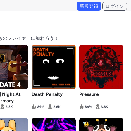
新規登録
ログイン
人ものプレイヤーに加わろう！
 Night At
Death Penalty
Pressure
irmary
ly)
6.3K
84%
2.6K
86%
3.8K