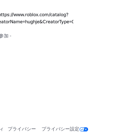
https://www.roblox.com/catalog?
eatorName=hughje&CreatorType=Group&salesTypeFilter=1
私のグループに参加 - 
blox.com/groups/5264174/hughje#!/about
ィ
プライバシー
プライバシー設定