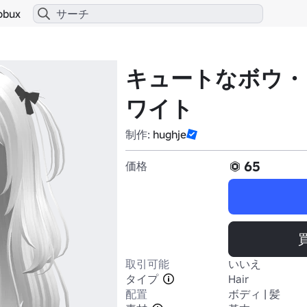
obux
キュートなボウ・
ワイト
制作:
hughje
65
価格
取引可能
いいえ
タイプ
Hair
配置
ボディ | 髪