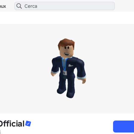
bux
ficial
l