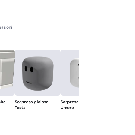
eazioni
mba
Sorpresa gioiosa -
Sorpresa allegra -
Capelli Normal
Testa
Umore
Non in Vendita