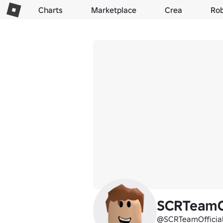
Charts
Marketplace
Crea
Ro
SCRTeamOf
@SCRTeamOfficia