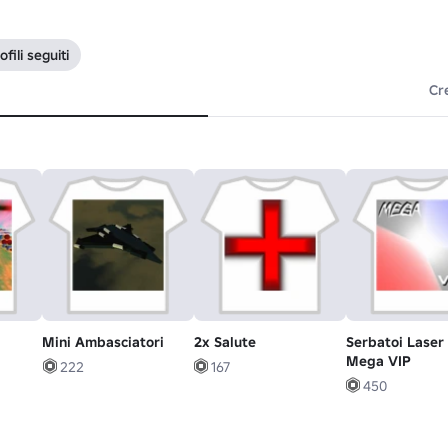
fili seguiti
Cr
Mini Ambasciatori
2x Salute
Serbatoi Laser
Mega VIP
222
167
450