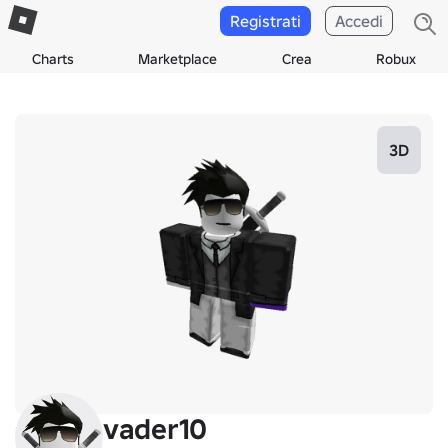
Registrati
Accedi
Charts
Marketplace
Crea
Robux
3D
vader10