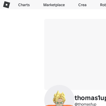
Charts
Marketplace
Crea
Ro
thomas1u
@thomas1up