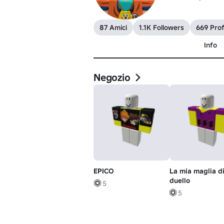
87 Amici
1.1K Followers
669 Profi
Info
Negozio
EPICO
La mia maglia d
duello
5
5