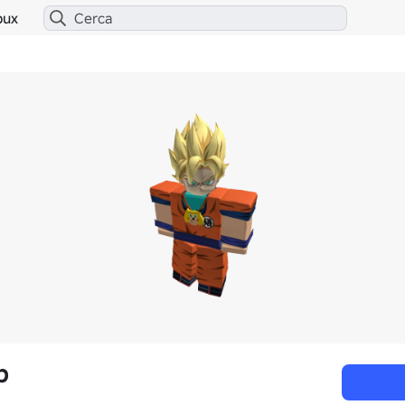
bux
p