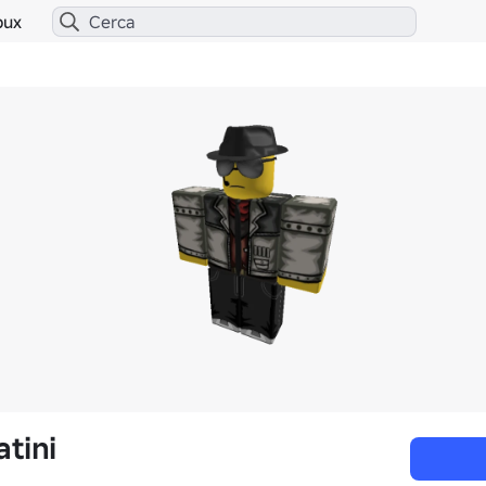
bux
tini