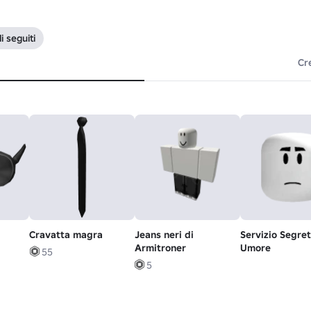
i seguiti
Cr
Cravatta magra
Jeans neri di
Servizio Segret
Armitroner
Umore
55
5