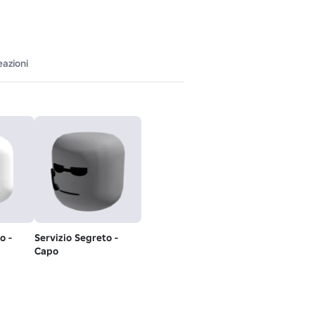
eazioni
o -
Servizio Segreto -
Capo