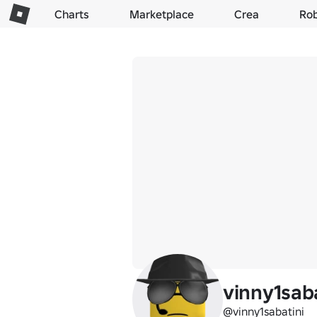
Charts
Marketplace
Crea
Ro
vinny1saba
@vinny1sabatini