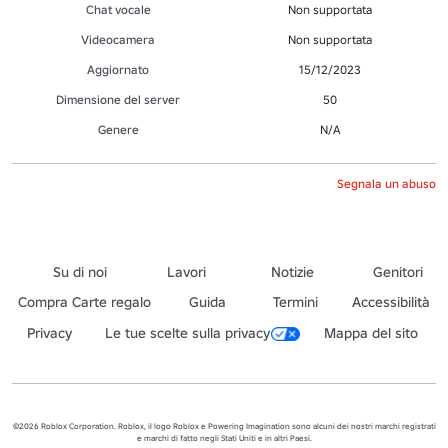
Chat vocale
Non supportata
Videocamera
Non supportata
Aggiornato
15/12/2023
Dimensione del server
50
Genere
N/A
Segnala un abuso
Su di noi
Lavori
Notizie
Genitori
Compra Carte regalo
Guida
Termini
Accessibilità
Privacy
Le tue scelte sulla privacy
Mappa del sito
©2026 Roblox Corporation. Roblox, il logo Roblox e Powering Imagination sono alcuni dei nostri marchi registrati
e marchi di fatto negli Stati Uniti e in altri Paesi.