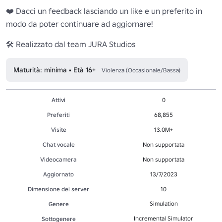
❤️ Dacci un feedback lasciando un like e un preferito in 
modo da poter continuare ad aggiornare!

🛠️ Realizzato dal team JURA Studios
Maturità: minima • Età 16+
Violenza (Occasionale/Bassa)
Attivi
0
Preferiti
68,855
Visite
13.0M+
Chat vocale
Non supportata
Videocamera
Non supportata
Aggiornato
13/7/2023
Dimensione del server
10
Simulation
Genere
Incremental Simulator
Sottogenere