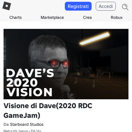
Registrati
Accedi
Charts
Marketplace
Crea
Robux
Visione di Dave(2020 RDC
GameJam)
Da
Starboard Studios
Maturità: bassa • Età 16+