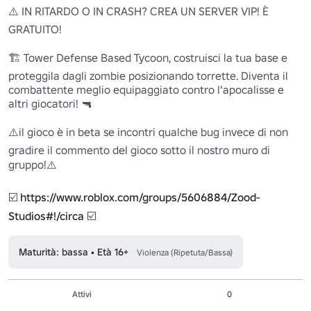
⚠️ IN RITARDO O IN CRASH? CREA UN SERVER VIP! È 
GRATUITO!

🏗️ Tower Defense Based Tycoon, costruisci la tua base e 
proteggila dagli zombie posizionando torrette. Diventa il 
combattente meglio equipaggiato contro l'apocalisse e 
altri giocatori! 🔫

⚠️il gioco è in beta se incontri qualche bug invece di non 
gradire il commento del gioco sotto il nostro muro di 
gruppo!⚠️

☑️ 
https://www.roblox.com/groups/5606884/Zood-
Studios#!/circa
 ☑️
Maturità: bassa • Età 16+
Violenza (Ripetuta/Bassa)
Attivi
0