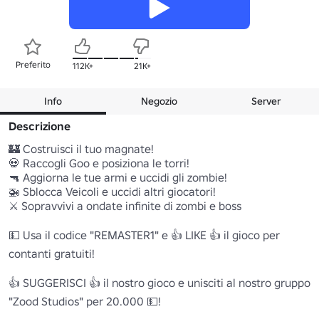
Preferito
112K+
21K+
Info
Negozio
Server
Descrizione
🏰 Costruisci il tuo magnate!

💀 Raccogli Goo e posiziona le torri!

🔫 Aggiorna le tue armi e uccidi gli zombie!

🚁 Sblocca Veicoli e uccidi altri giocatori!

⚔️ Sopravvivi a ondate infinite di zombi e boss

💵 Usa il codice "REMASTER1" e 👍 LIKE 👍 il gioco per 
contanti gratuiti!

👍 SUGGERISCI 👍 il nostro gioco e unisciti al nostro gruppo 
"Zood Studios" per 20.000 💵!
