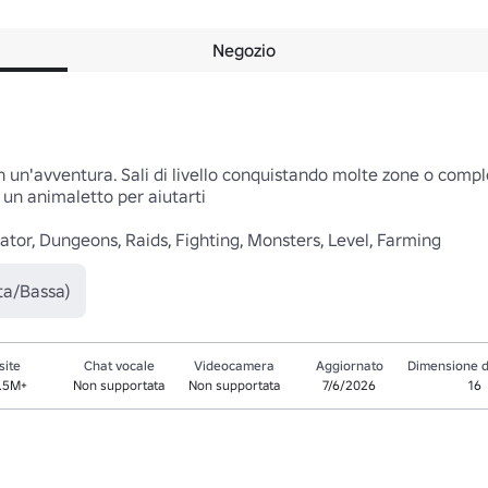
Negozio
in un'avventura. Sali di livello conquistando molte zone o comp
a un animaletto per aiutarti

ator, Dungeons, Raids, Fighting, Monsters, Level, Farming
ta/Bassa)
site
Chat vocale
Videocamera
Aggiornato
Dimensione d
3.5M+
Non supportata
Non supportata
7/6/2026
16