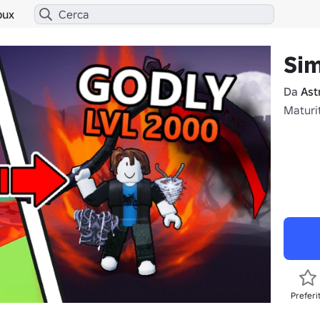
bux
Si
Da
Ast
Maturi
Preferi