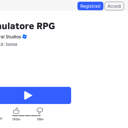
Registrati
Accedi
mulatore RPG
ral Studios
tà: bassa
to
191K+
19K+