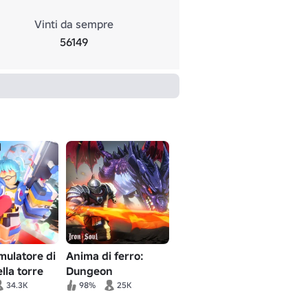
Vinti da sempre
56149
mulatore di
Anima di ferro:
lla torre
Dungeon
34.3K
98%
25K