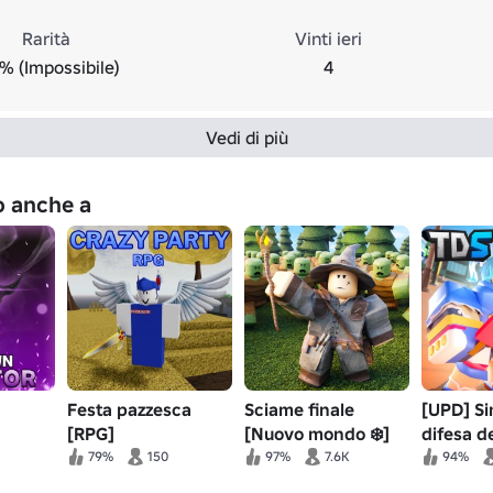
Rarità
Vinti ieri
% (Impossibile)
4
Vedi di più
no anche a
Festa pazzesca
Sciame finale
[UPD] Si
[RPG]
[Nuovo mondo ❄️]
difesa de
ione
79%
150
97%
7.6K
94%
nero]