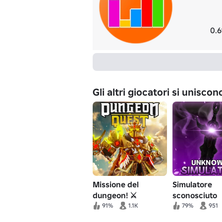
0.6
Gli altri giocatori si unisco
Missione del
Simulatore
dungeon! ⚔️
sconosciuto
Avventura RPG
[Ristrutturaz
91%
1.1K
79%
951
del mercato 