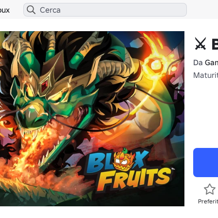
bux
⚔️ 
Da
Gam
Maturi
Preferi