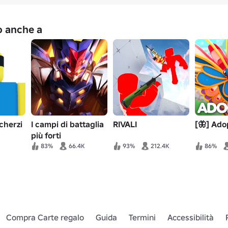
no anche a
cherzi
I campi di battaglia
RIVALI
[🦋] Ado
più forti
83%
66.4K
93%
212.4K
86%
Compra Carte regalo
Guida
Termini
Accessibilità