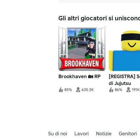
Gli altri giocatori si unisco
Brookhaven 🏡 RP
[REGISTRA] S
di Jujutsu
85%
635.3K
86%
191K
Su di noi
Lavori
Notizie
Genitori