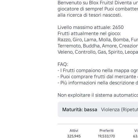
Benvenuto su Blox Fruits! Diventa un
giocatore di sempre! Puoi combattere
alla ricerca di tesori nascosti. 

Livello massimo attuale: 2650 

Frutti attualmente nel gioco: 

Razzo, Giro, Lama, Molla, Bomba, Fu
Terremoto, Buddha, Amore, Creazione
Veleno, Controllo, Gas, Spirito, Leopa
FAQ: 

- I Frutti compaiono nella mappa og
- Puoi comprare frutti dal mercante di 
- Più informazioni nella descrizione d
Non exploitare il sistema automatico
Maturità: bassa
Violenza (Ripetu
Attivi
Preferiti
Vi
325,945
19,533,170
63