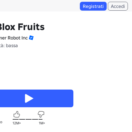
Registrati
Accedi
Blox Fruits
er Robot Inc
tà: bassa
to
12M+
1M+