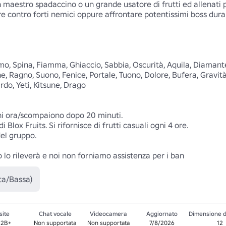
 maestro spadaccino o un grande usatore di frutti ed allenati pe
 contro forti nemici oppure affrontare potentissimi boss duran
mo, Spina, Fiamma, Ghiaccio, Sabbia, Oscurità, Aquila, Diama
, Ragno, Suono, Fenice, Portale, Tuono, Dolore, Bufera, Gravit
rdo, Yeti, Kitsune, Drago

ni ora/scompaiono dopo 20 minuti. 

Blox Fruits. Si rifornisce di frutti casuali ogni 4 ore. 

el gruppo.

 lo rileverà e noi non forniamo assistenza per i ban
ta/Bassa)
site
Chat vocale
Videocamera
Aggiornato
Dimensione d
.2B+
Non supportata
Non supportata
7/8/2026
12