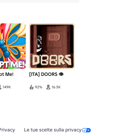
pt Me!
[ITA] DOORS 👁️
149K
92%
16.5K
Privacy
Le tue scelte sulla privacy