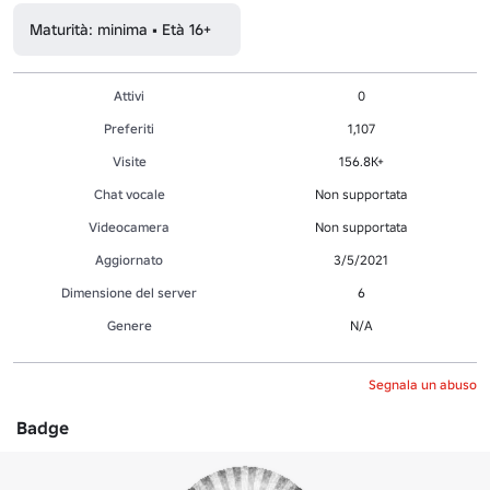
Maturità: minima • Età 16+
Attivi
0
Preferiti
1,107
Visite
156.8K+
Chat vocale
Non supportata
Videocamera
Non supportata
Aggiornato
3/5/2021
Dimensione del server
6
Genere
N/A
Segnala un abuso
Badge