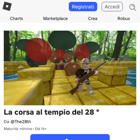
Registrati
Accedi
Charts
Marketplace
Crea
Robux
La corsa al tempio del 28 °
Da
@The28th
Maturità: minima • Età 16+