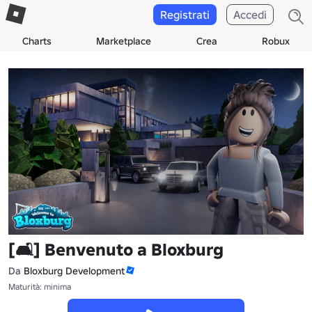
Registrati
Accedi
Charts
Marketplace
Crea
Robux
[🛋️] Benvenuto a Bloxburg
Da
Bloxburg Development
Maturità: minima