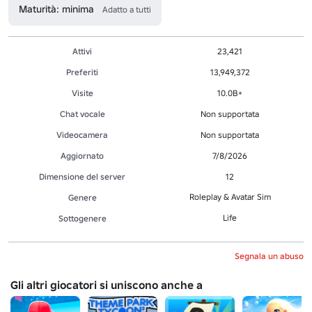
Maturità: minima
Adatto a tutti
Attivi
23,421
Preferiti
13,949,372
Visite
10.0B+
Chat vocale
Non supportata
Videocamera
Non supportata
Aggiornato
7/8/2026
Dimensione del server
12
Roleplay & Avatar Sim
Genere
Life
Sottogenere
Segnala un abuso
Gli altri giocatori si uniscono anche a