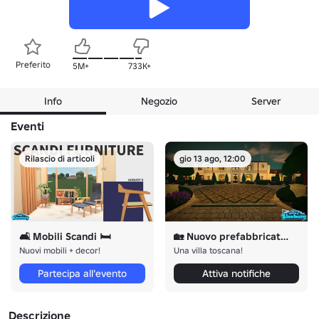
Preferito
5M+
733K+
Info
Negozio
Server
Eventi
Rilascio di articoli
gio 13 ago, 12:00
🛋️ Mobili Scandi 🛏️
🏡 Nuovo prefabbricato ☀️
Nuovi mobili + decor!
Una villa toscana!
Partecipa all'evento
Attiva notifiche
Descrizione