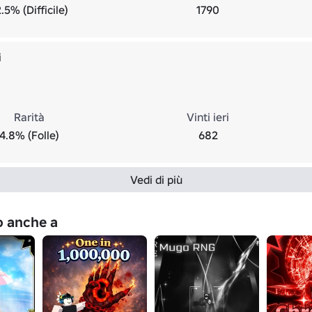
.5% (Difficile)
1790
i
Rarità
Vinti ieri
4.8% (Folle)
682
Vedi di più
no anche a