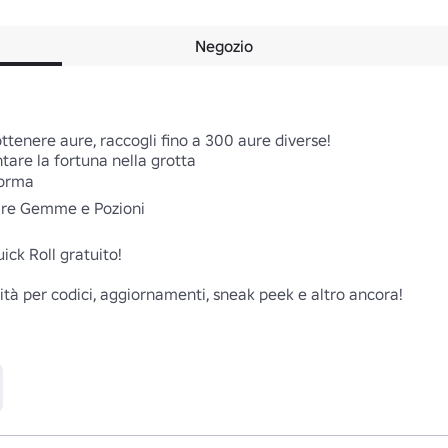
Negozio
ottenere aure, raccogli fino a 300 aure diverse!

are la fortuna nella grotta

orma

are Gemme e Pozioni

ck Roll gratuito!

ità per codici, aggiornamenti, sneak peek e altro ancora!
