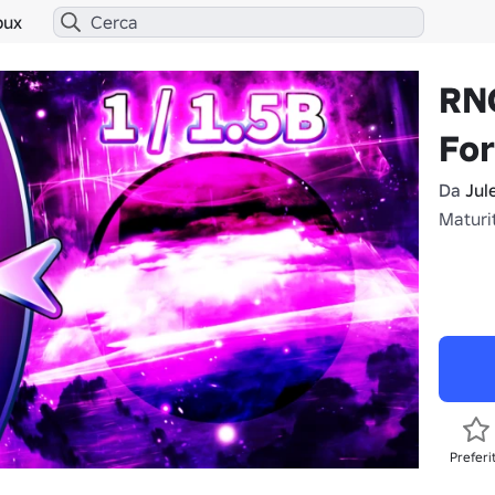
bux
RNG
Fo
Da
Jul
Maturi
Preferi