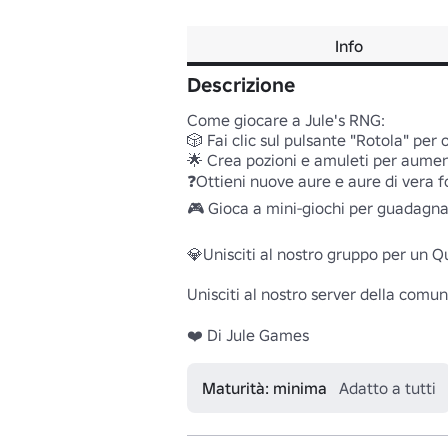
Info
Descrizione
Come giocare a Jule's RNG:

🎲 Fai clic sul pulsante "Rotola" per 
🌟 Crea pozioni e amuleti per aument
❓Ottieni nuove aure e aure di vera f
🎮 Gioca a mini-giochi per guadagn
💎Unisciti al nostro gruppo per un Qui
Unisciti al nostro server della comun
❤️ Di Jule Games
Maturità: minima
Adatto a tutti