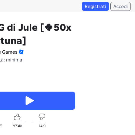
Registrati
Accedi
 di Jule [🍀50x
rtuna]
e Games
tà: minima
to
973K+
14K+