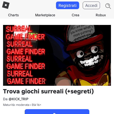
Registrati
Accedi
Charts
Marketplace
Crea
Robux
Trova giochi surreali (+segreti)
Da
@KICK_TRIP
Maturità: moderata • Età 16+