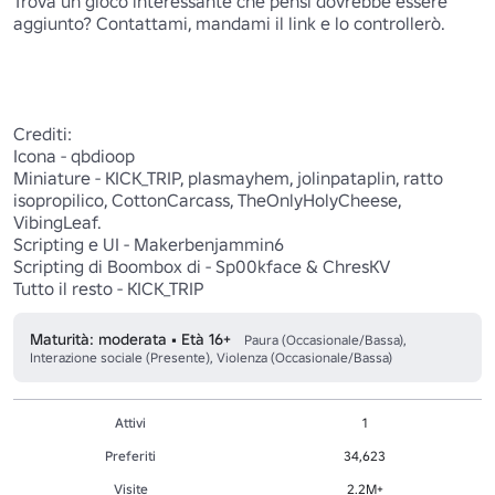
Trova un gioco interessante che pensi dovrebbe essere 
aggiunto? Contattami, mandami il link e lo controllerò.

Crediti:

Icona - qbdioop

Miniature - KICK_TRIP, plasmayhem, jolinpataplin, ratto 
isopropilico, CottonCarcass, TheOnlyHolyCheese, 
VibingLeaf.

Scripting e UI - Makerbenjammin6

Scripting di Boombox di - Sp00kface & ChresKV

Tutto il resto - KICK_TRIP
Maturità: moderata • Età 16+
Paura (Occasionale/Bassa),
Interazione sociale (Presente), Violenza (Occasionale/Bassa)
Attivi
1
Preferiti
34,623
Visite
2.2M+