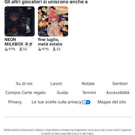
Gli altri giocatori si uniscono anche a
NEON
fine luglio,
MILKBOX ネオ
metà estate
ン・ミルクボッ
97%
52
97%
23
クス
Su di noi
Lavori
Notizie
Genitori
Compra Carte regalo
Guida
Termini
Accessibilità
Privacy
Le tue scelte sulla privacy
Mappa del sito
©2026 Roblox Corporation. Roblox, il logo Roblox e Powering Imagination sono alcuni dei nostri marchi registrati
e marchi di fatto negli Stati Uniti e in altri Paesi.