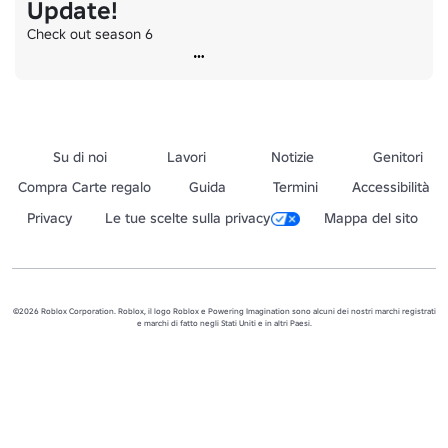
Update!
Check out season 6
Su di noi
Lavori
Notizie
Genitori
Compra Carte regalo
Guida
Termini
Accessibilità
Privacy
Le tue scelte sulla privacy
Mappa del sito
©2026 Roblox Corporation. Roblox, il logo Roblox e Powering Imagination sono alcuni dei nostri marchi registrati
e marchi di fatto negli Stati Uniti e in altri Paesi.