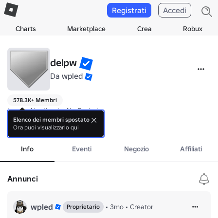
Registrati
Accedi
Charts
Marketplace
Crea
Robux
delpw
Da
wpled
578.3K+ Membri
Inspired by Kuroko No Basket

Elenco dei membri spostato
Ora puoi visualizzarlo qui
mostra di più
https://www.roblox.com/communities/898183788/HSH-Clans#!/abo
Info
Eventi
Negozio
Affiliati
Annunci
wpled
•
3mo
•
Creator
Proprietario