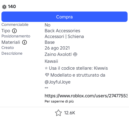
140
Compra
Commerciabile
No
Tipo
Back Accessories
Posizionamento
Accessori | Schiena
Materiali
Base
Creato
26 ago 2021
Descrizione
Zaino Axolotl 🍥

Kawaii

⭐ Usa il codice stellare: Kiwwis

💜 Modellato e strutturato da 
@JoyfulJoye

"" 
https://www.roblox.com/users/27477553
Per saperne di più
12.6K