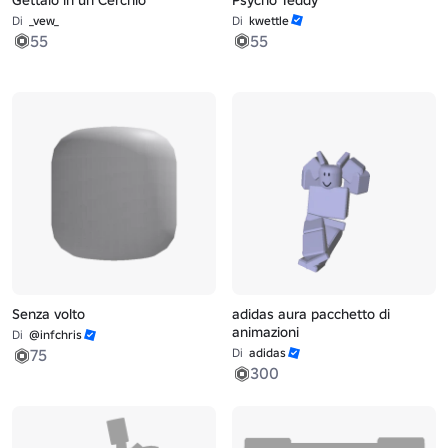
Di
_vew_
Di
kwettle
55
55
Senza volto
adidas aura pacchetto di
animazioni
Di
@infchris
75
Di
adidas
300