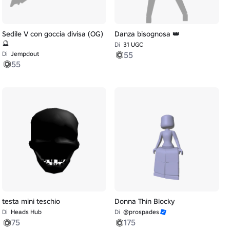
Sedile V con goccia divisa (OG)
Danza bisognosa 👑
🔮
Di
31 UGC
Di
Jempdout
55
55
testa mini teschio
Donna Thin Blocky
Di
Heads Hub
Di
@prospades
75
175