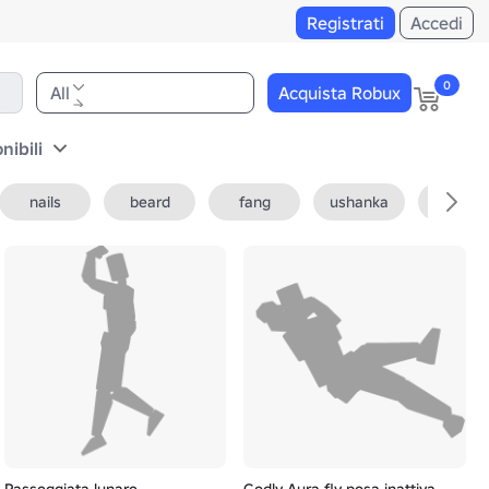
Registrati
Accedi
0
All
Acquista Robux
nibili
nails
beard
fang
ushanka
fedora
Passeggiata lunare
Godly Aura fly posa inattiva