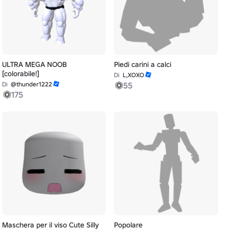
ULTRA MEGA NOOB
Piedi carini a calci
[colorabile!]
Di
L,XOXO
Di
@thunder1222
55
175
Maschera per il viso Cute Silly
Popolare