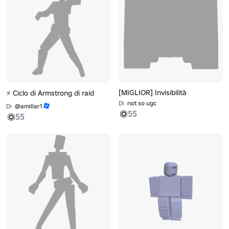
[MIGLIOR] Invisibilità
⚡ Ciclo di Armstrong di raid
Di
not so ugc
Di
@amillar1
55
55