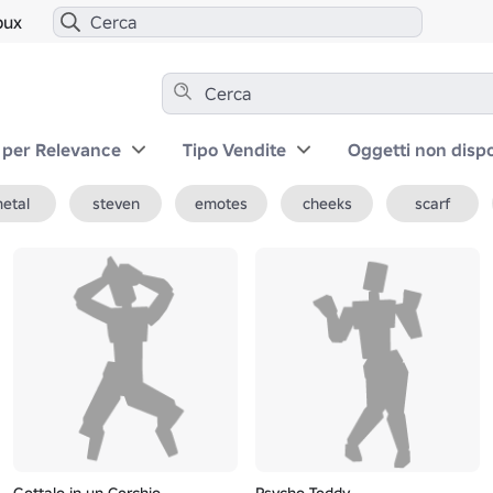
bux
 per Relevance
Tipo Vendite
Oggetti non dispo
etal
steven
emotes
cheeks
scarf
Gettalo in un Cerchio
Psycho Teddy