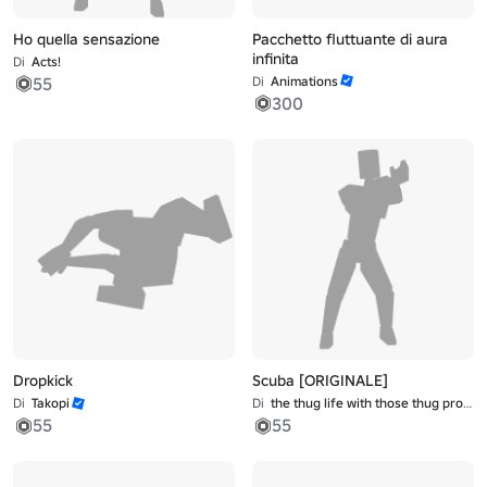
Ho quella sensazione
Pacchetto fluttuante di aura
infinita
Di
Acts!
55
Di
Animations
300
Dropkick
Scuba [ORIGINALE]
Di
Takopi
Di
the thug life with those thug problems
55
55