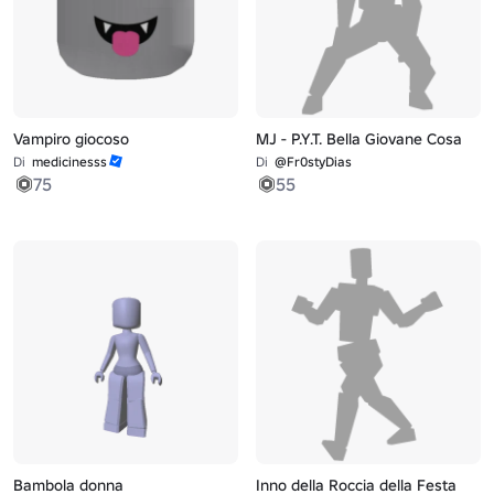
Vampiro giocoso
MJ - P.Y.T. Bella Giovane Cosa
Di
medicinesss
Di
@Fr0styDias
75
55
Bambola donna
Inno della Roccia della Festa