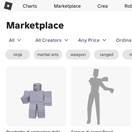
Charts
Marketplace
Crea
Ro
Marketplace
All
All Creators
Any Price
Ordina
ninja
martial arts
weapon
ranged
m
Pacchetto di animazioni della
Groove di Jamal Brasil