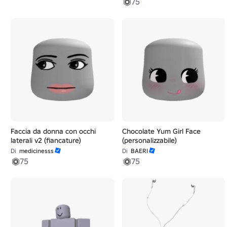
75
Faccia da donna con occhi
Chocolate Yum Girl Face
laterali v2 (fiancature)
(personalizzabile)
Di
medicinesss
Di
BAERI
75
75