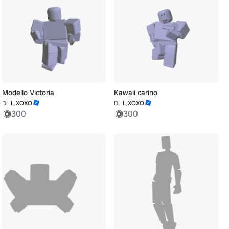
Modello Victoria
Kawaii carino
Di
L,XOXO
Di
L,XOXO
300
300