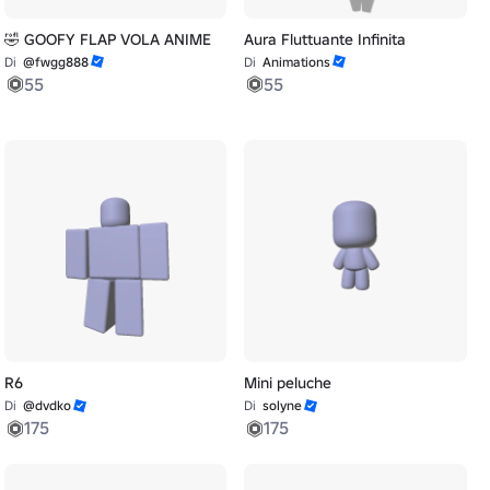
🤣 GOOFY FLAP VOLA ANIME
Aura Fluttuante Infinita
Di
@fwgg888
Di
Animations
55
55
R6
Mini peluche
Di
@dvdko
Di
solyne
175
175