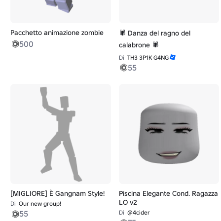
Pacchetto animazione zombie
🕷️ Danza del ragno del
500
calabrone 🕷️
Di
TH3 3P1K G4NG
55
[MIGLIORE] È Gangnam Style!
Piscina Elegante Cond. Ragazza
LO v2
Di
Our new group!
55
Di
@4cider