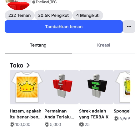
@TheReal_TEG
232 Teman
30.5K Pengikut
4 Mengikuti
Tambahkan teman
Tentang
Kreasi
Toko
Hazem, apakah
Permainan
Shrek adalah
Spongebob
itu benar-benar
Anda Terlalu
yang TERBAIK
6,969
kamu?!
Kotor
100,000
5,000
25