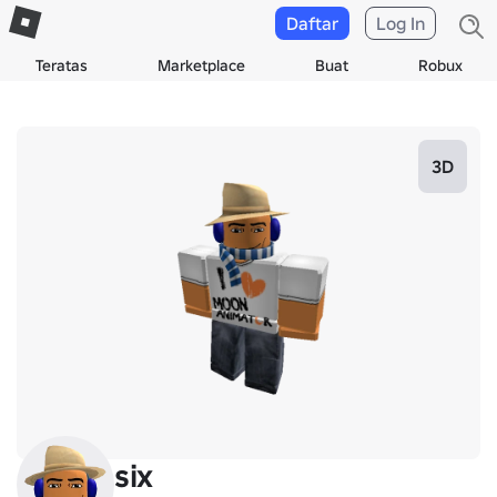
Daftar
Log In
Teratas
Marketplace
Buat
Robux
3D
six