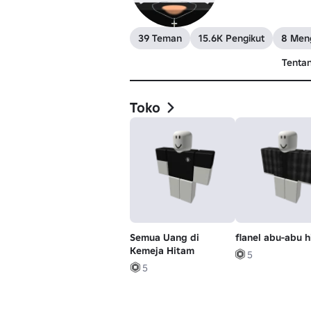
39 Teman
15.6K Pengikut
8 Meng
Tenta
Toko
Semua Uang di
flanel abu-abu 
Kemeja Hitam
5
5