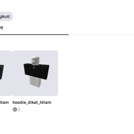
ikuti
ng
hitam
hoodie_dikat_hitam
7