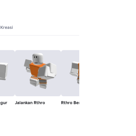
Kreasi
gur
Jalankan Rthro
Rthro Berjalan
Sinister - Kep