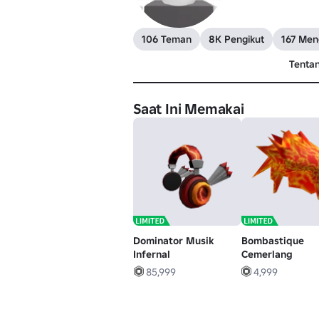
106 Teman
8K Pengikut
167 Meng
Tenta
Saat Ini Memakai
Dominator Musik
Bombastique
Infernal
Cemerlang
85,999
4,999