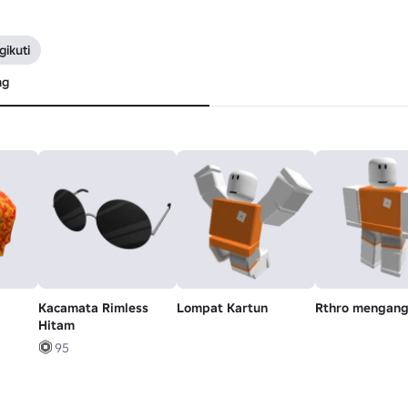
ikuti
ng
Kacamata Rimless
Lompat Kartun
Rthro mengang
Hitam
95