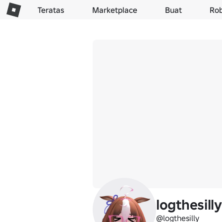
Teratas
Marketplace
Buat
Ro
logthesilly
@logthesilly