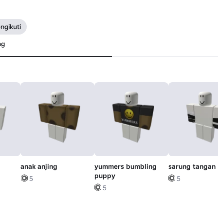
ngikuti
ng
anak anjing
yummers bumbling
sarung tangan
puppy
5
5
5