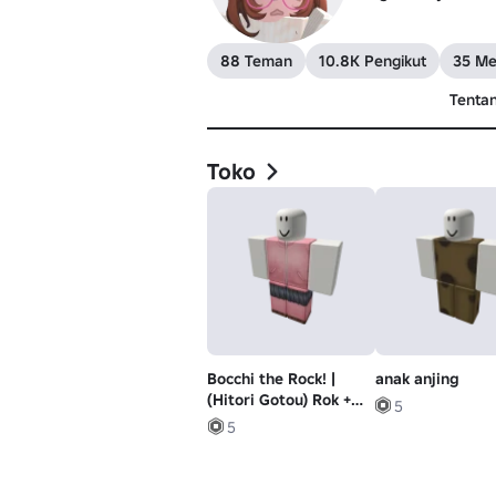
88 Teman
10.8K Pengikut
35 Me
Tenta
Toko
Bocchi the Rock! |
anak anjing
(Hitori Gotou) Rok +
5
Celana
5