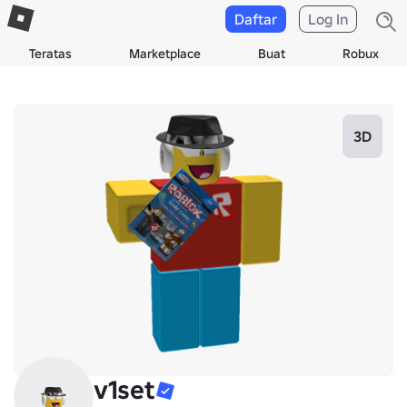
Daftar
Log In
Teratas
Marketplace
Buat
Robux
3D
v1set