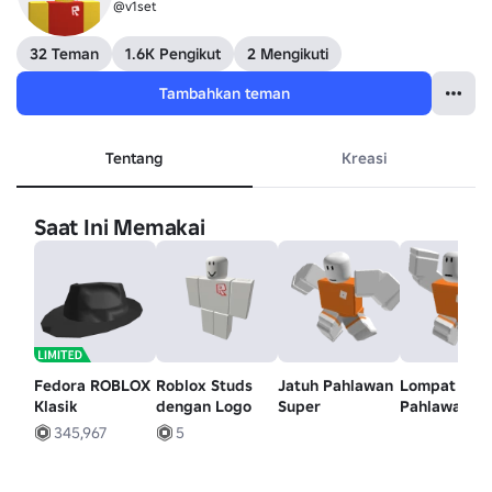
@v1set
32 Teman
1.6K Pengikut
2 Mengikuti
Tambahkan teman
Tentang
Kreasi
Saat Ini Memakai
Fedora ROBLOX
Roblox Studs
Jatuh Pahlawan
Lompat
Klasik
dengan Logo
Super
Pahlawan
Super
345,967
5