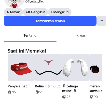
@Synttax_Dev
4 Teman
6K Pengikut
1 Mengikuti
Tambahkan teman
Tentang
Kreasi
Saat Ini Memakai
Penyelamat
Kelinci :3 mulut
🐰 telinga
merah lucu
kelinci 🐰
kawaii bone
95
95
moe mata
95
90