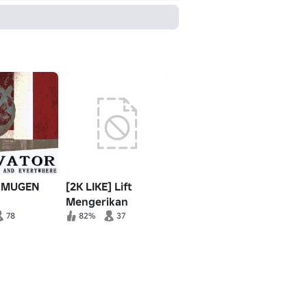
r MUGEN
[2K LIKE] Lift
Mengerikan
(MUSIM 4)
78
82%
37