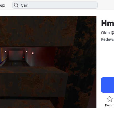
bux
Hm
Oleh
@
Kedewa
Favori