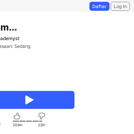
Daftar
Log In
m...
ademyst
saan: Sedang
t
203K+
23K+