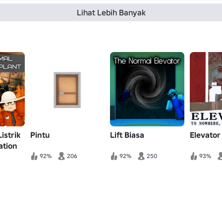
Lihat Lebih Banyak
istrik
Pintu
Lift Biasa
Elevato
ation
92%
206
92%
250
93%