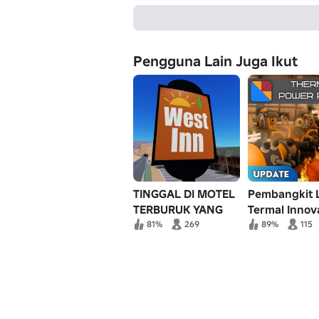
Pengguna Lain Juga Ikut
TINGGAL DI MOTEL
Pembangkit L
TERBURUK YANG
Termal Innov
PERNAH DIKENAL
Inc.
81%
269
89%
115
OLEH UMAT
MANUSIA