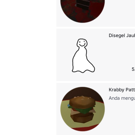
Disegel Jau
5
Krabby Pat
Anda mengu