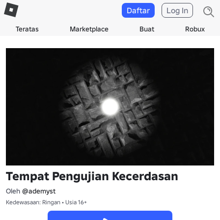
Daftar
Log In
Teratas
Marketplace
Buat
Robux
Tempat Pengujian Kecerdasan
Oleh
@ademyst
Kedewasaan: Ringan • Usia 16+