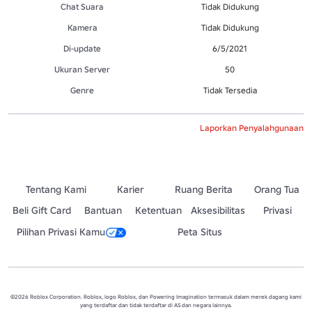
Chat Suara
Tidak Didukung
Kamera
Tidak Didukung
Di-update
6/5/2021
Ukuran Server
50
Genre
Tidak Tersedia
Laporkan Penyalahgunaan
Tentang Kami
Karier
Ruang Berita
Orang Tua
Beli Gift Card
Bantuan
Ketentuan
Aksesibilitas
Privasi
Pilihan Privasi Kamu
Peta Situs
©2026 Roblox Corporation. Roblox, logo Roblox, dan Powering Imagination termasuk dalam merek dagang kami
yang terdaftar dan tidak terdaftar di AS dan negara lainnya.