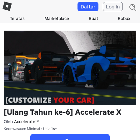
Daftar
Log In
Teratas
Marketplace
Buat
Robux
[Ulang Tahun ke-6] Accelerate X
Oleh
Accelerate™
Kedewasaan: Minimal • Usia 16+