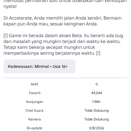
membuat permainan sulit untuk dibedakan dari kehidupan 
nyata!

Di Accelerate, Anda memilih jalan Anda sendiri. Bermain 
kapan pun Anda mau, sesuai keinginan Anda.

[!] Game ini berada dalam akses Beta. Itu berarti ada bug 
dan masalah yang mungkin terjadi dari waktu ke waktu. 
Tetapi kami bekerja secepat mungkin untuk 
memperbaikinya seiring berjalannya waktu. [!]
Kedewasaan: Minimal • Usia 16+
Aktif
0
Favorit
49,544
Kunjungan
1.9M+
Chat Suara
Tidak Didukung
Kamera
Tidak Didukung
Di-update
3/8/2026