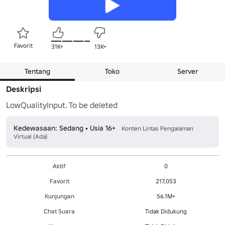
Favorit
31K+
13K+
Tentang
Toko
Server
Deskripsi
LowQualityInput. To be deleted
Kedewasaan: Sedang • Usia 16+
Konten Lintas Pengalaman
Virtual (Ada)
Aktif
0
Favorit
217,053
Kunjungan
56.1M+
Chat Suara
Tidak Didukung