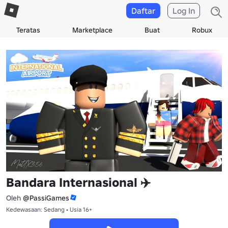
Daftar
Log In
Teratas
Marketplace
Buat
Robux
Bandara Internasional ✈️
Oleh
@PassiGames
Kedewasaan: Sedang • Usia 16+