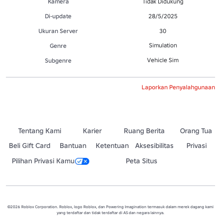
Kamera
Tidak Didukung
Di-update
28/5/2025
Ukuran Server
30
Simulation
Genre
Vehicle Sim
Subgenre
Laporkan Penyalahgunaan
Tentang Kami
Karier
Ruang Berita
Orang Tua
Beli Gift Card
Bantuan
Ketentuan
Aksesibilitas
Privasi
Pilihan Privasi Kamu
Peta Situs
©2026 Roblox Corporation. Roblox, logo Roblox, dan Powering Imagination termasuk dalam merek dagang kami
yang terdaftar dan tidak terdaftar di AS dan negara lainnya.